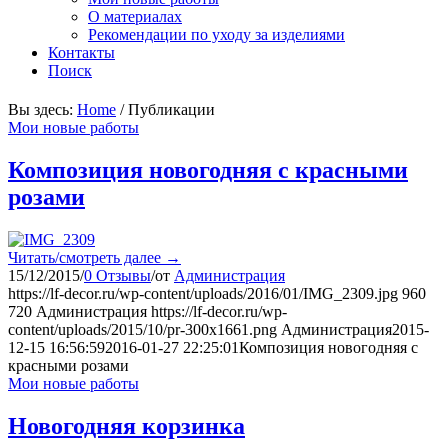
О материалах
Рекомендации по уходу за изделиями
Контакты
Поиск
Вы здесь:
Home
/
Публикации
Мои новые работы
Композиция новогодняя с красными
розами
Читать/смотреть далее
→
15/12/2015
/
0 Отзывы
/
от
Администрация
https://lf-decor.ru/wp-content/uploads/2016/01/IMG_2309.jpg
960
720
Администрация
https://lf-decor.ru/wp-
content/uploads/2015/10/pr-300x1661.png
Администрация
2015-
12-15 16:56:59
2016-01-27 22:25:01
Композиция новогодняя с
красными розами
Мои новые работы
Новогодняя корзинка