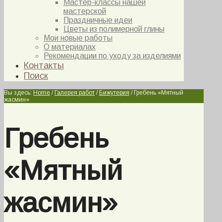
Мастер-классы нашей
мастерской
Праздничные идеи
Цветы из полимерной глины
Мои новые работы
О материалах
Рекомендации по уходу за изделиями
Контакты
Поиск
Вы здесь:
Home
/
Галерея работ
/
Бижутерия
/
Гребень «Мятный
жасмин»
Гребень
«Мятный
жасмин»