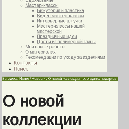
Вдохновение
Мастер-классы
Бижутерия и пластика
Видео мастер-классы
Интерьерные штучки
Мастер-классы нашей
мастерской
Праздничные идеи
Цветы из полимерной глины
Мои новые работы
О материалах
Рекомендации по уходу за изделиями
Контакты
Поиск
Вы здесь:
Home
/
Новости
/
О новой коллекции новогодних подарков
О новой
коллекции